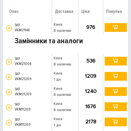
Опис
Доставка
Ціна
Покупка
Киев
SKF
976
VKM21148
В наличии
Замінники та аналоги
Киев
SKF
536
VKM21004
В наличии
Киев
SKF
1209
VKM21269
1 дн.
Киев
SKF
1240
VKM21269
В наличии
Киев
SKF
1676
VKM11269
В наличии
Киев
SKF
2178
VKM11269
1 дн.