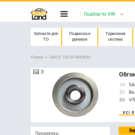
Подбор по VIN
Запчасти для
Подвеска и
Тормозная
ТО
рулевое
система
SATO TECH V501051
Поиск
3
Обгон
SA
Ве
V5
УСІ 
Ви
Продавець: