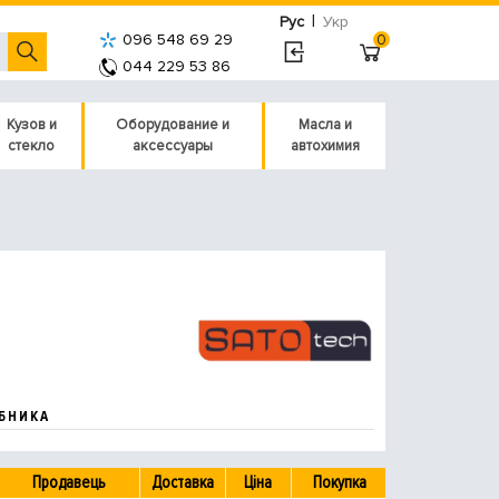
|
Рус
Укр
096 548 69 29
0
044 229 53 86
Кузов и
Оборудование и
Масла и
стекло
аксессуары
автохимия
БНИКА
Продавець
Доставка
Ціна
Покупка