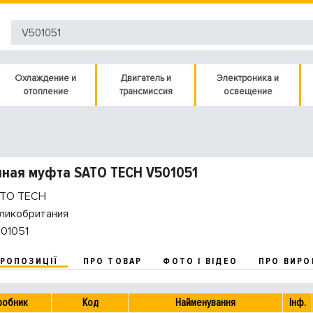
Охлаждение и
Двигатель и
Электроника и
отопление
трансмиссия
освещение
ная муфта SATO TECH V501051
TO TECH
ликобритания
01051
ПРОПОЗИЦІЇ
ПРО ТОВАР
ФОТО І ВІДЕО
ПРО ВИРО
робник
Код
Найменування
Інф.