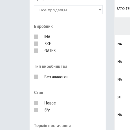
SATO T
Виробник
INA
SKF
INA
GATES
INA
Тип виробництва
Без аналогов
INA
Стан
SKF
Новое
б/у
INA
Термін постачання