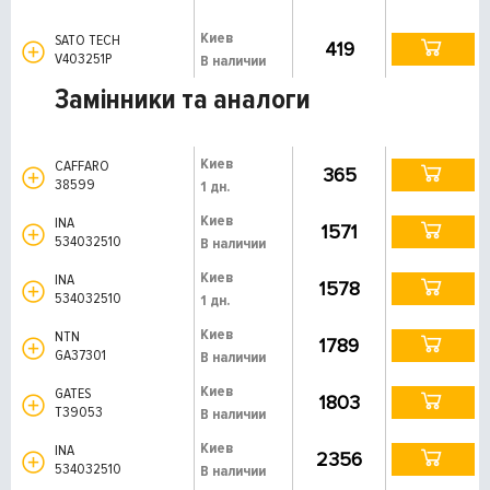
Киев
SATO TECH
419
V403251P
В наличии
Замінники та аналоги
Киев
CAFFARO
365
38599
1 дн.
Киев
INA
1571
534032510
В наличии
Киев
INA
1578
534032510
1 дн.
Киев
NTN
1789
GA37301
В наличии
Киев
GATES
1803
T39053
В наличии
Киев
INA
2356
534032510
В наличии