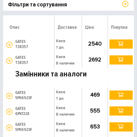
Фільтри та сортування
Опис
Доставка
Ціна
Покупка
Киев
GATES
2540
T38357
1 дн.
Киев
GATES
2692
T38357
В наличии
Замінники та аналоги
Киев
GATES
469
5PK692SF
1 дн.
Киев
GATES
555
6PK1328
В наличии
Киев
GATES
653
5PK692SF
В наличии