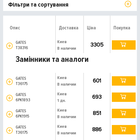
Фільтри та сортування
Опис
Доставка
Ціна
Покупка
Киев
GATES
3305
T38316
В наличии
Замінники та аналоги
Киев
GATES
601
T36175
В наличии
Киев
GATES
693
6PK1893
1 дн.
Киев
GATES
851
6PK1915
В наличии
Киев
GATES
886
T36175
В наличии