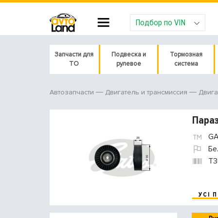
Подбор по VIN
Запчасти для
Подвеска и
Тормозная
ТО
рулевое
система
Автозапчасти
Двигатель и трансмиссия
Двига
Параз
GA
Бе
T3
УСІ 