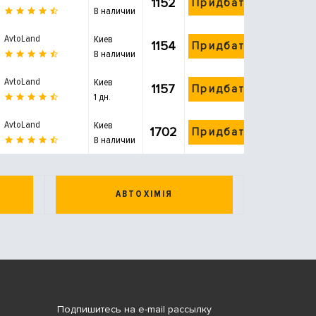
1152
Придбати
В наличии
AvtoLand
Киев
1154
Придбати
В наличии
AvtoLand
Киев
1157
Придбати
1 дн.
AvtoLand
Киев
1702
Придбати
В наличии
АВТОХІМІЯ
Подпишитесь на e-mail рассылку