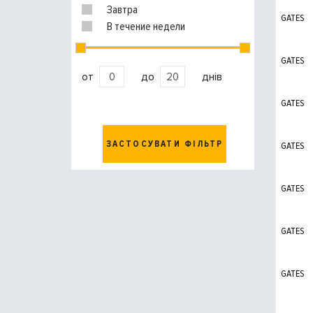
Завтра
GATES
В течение недели
GATES
от
до
днів
GATES
ЗАСТОСУВАТИ ФІЛЬТР
GATES
GATES
GATES
GATES