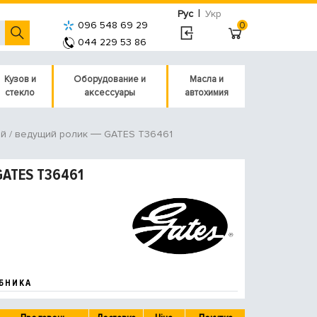
|
Рус
Укр
096 548 69 29
0
044 229 53 86
Кузов и
Оборудование и
Масла и
стекло
аксессуары
автохимия
GATES T36461
й / ведущий ролик
GATES T36461
БНИКА