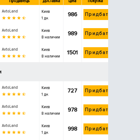
Продавець
Доставка
Ціна
Покупка
AvtoLand
Киев
986
Придбати
1 дн.
AvtoLand
Киев
989
Придбати
В наличии
AvtoLand
Киев
1501
Придбати
В наличии
и
AvtoLand
Киев
727
Придбати
1 дн.
AvtoLand
Киев
978
Придбати
В наличии
AvtoLand
Киев
998
Придбати
1 дн.