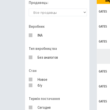
Ви
Продавець:
GATES
Виробник
GATES
INA
GATES
Тип виробництва
Без аналогов
Стан
GATES
Новое
б/у
GATES
Термін постачання
GATES
Сегодня