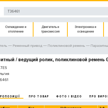
Охлаждение и
Двигатель и
Электроника и
отопление
трансмиссия
освещение
тель
Ременный привод
Поликлиновой ремень
Паразитны
итный / ведущий ролик, поликлиновой ремень 
TES
льгия
6461
ПРОПОЗИЦІЇ
ПРО ТОВАР
ФОТО І ВІДЕО
ПРО ВИРО