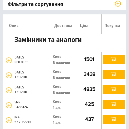
Фільтри та сортування
Опис
Доставка
Ціна
Покупка
Замінники та аналоги
Киев
GATES
1501
8PK2035
В наличии
Киев
GATES
3438
T39208
В наличии
Киев
GATES
4835
T39208
В наличии
Киев
SNR
425
GA35124
1 дн.
Киев
INA
437
532055910
1 дн.