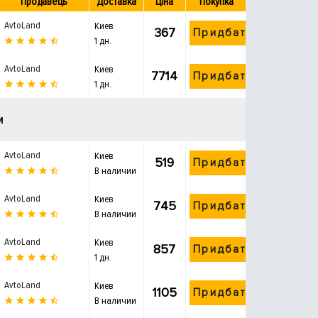
Продавець
Доставка
Ціна
Покупка
AvtoLand
Киев
367
Придбати
1 дн.
AvtoLand
Киев
7714
Придбати
1 дн.
и
AvtoLand
Киев
519
Придбати
В наличии
AvtoLand
Киев
745
Придбати
В наличии
AvtoLand
Киев
857
Придбати
1 дн.
AvtoLand
Киев
1105
Придбати
В наличии