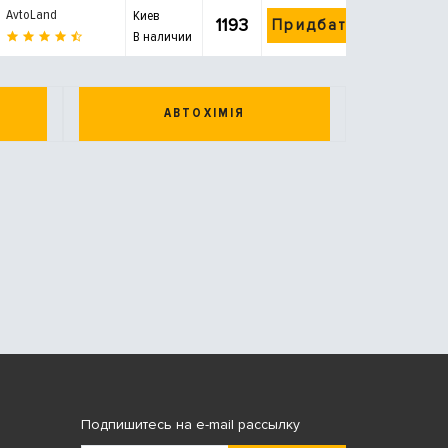
AvtoLand
Киев
1193
Придбати
В наличии
АВТОХІМІЯ
Подпишитесь на e-mail рассылку