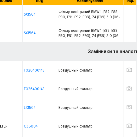
робник
Код
Найменування
Інф.
Фільтр повітряний BMW 1 (E82, E88,
SX1564
E90, E91, E92, E93), Z4 (E89) 3.0 (06-
16)
Фільтр повітряний BMW 1 (E82, E88,
SX1564
E90, E91, E92, E93), Z4 (E89) 3.0 (06-
16)
Замінники та аналог
F026400148
Воздушный фильтр
F026400148
Воздушный фильтр
LX1564
Воздушный фильтр
LTER
C36004
Воздушный фильтр