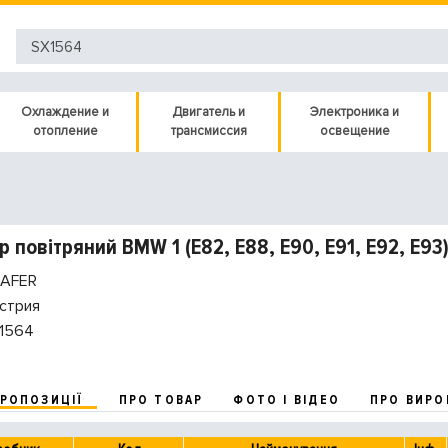
Охлаждение и
Двигатель и
Электроника и
отопление
трансмиссия
освещение
р повітряний BMW 1 (E82, E88, E90, E91, E92, E93)
AFER
стрия
1564
ПРОПОЗИЦІЇ
ПРО ТОВАР
ФОТО І ВІДЕО
ПРО ВИРО