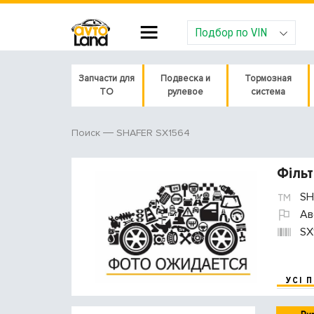
Подбор по VIN
Запчасти для
Подвеска и
Тормозная
ТО
рулевое
система
SHAFER SX1564
Поиск
Фільт
SH
Ав
SX
УСІ 