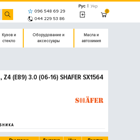
|
Рус
Укр
096 548 69 29
0
044 229 53 86
Кузов и
Оборудование и
Масла и
стекло
аксессуары
автохимия
, Z4 (E89) 3.0 (06-16) SHAFER SX1564
БНИКА