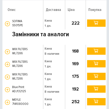
Опис
Доставка
Ціна
Покупка
Киев
SOFIMA
222
S5015PE
1 дн.
Замінники та аналоги
Киев
WIX FILTERS
168
WL7286
В наличии
Киев
WIX FILTERS
169
WL7286
1 дн.
Киев
WIX FILTERS
175
WL7286
1 дн.
Киев
Blue Print
192
ADJ132125
В наличии
Киев
MEYLE
252
7141080000
1 дн.