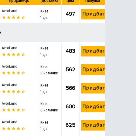
Продавець
Доставка
Ціна
Покупка
AvtoLand
Киев
497
Придбати
1 дн.
и
AvtoLand
Киев
483
Придбати
1 дн.
AvtoLand
Киев
562
Придбати
В наличии
AvtoLand
Киев
566
Придбати
1 дн.
AvtoLand
Киев
600
Придбати
В наличии
AvtoLand
Киев
625
Придбати
1 дн.