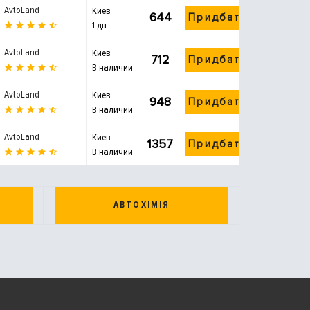
AvtoLand
Киев
644
Придбати
1 дн.
AvtoLand
Киев
712
Придбати
В наличии
AvtoLand
Киев
948
Придбати
В наличии
AvtoLand
Киев
1357
Придбати
В наличии
АВТОХІМІЯ