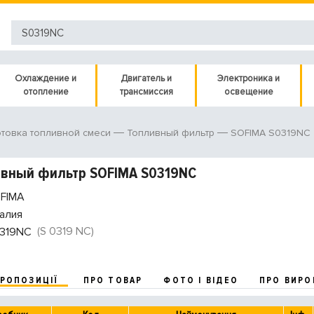
Охлаждение и
Двигатель и
Электроника и
отопление
трансмиссия
освещение
SOFIMA S0319NC
товка топливной смеси
Топливный фильтр
ивный фильтр SOFIMA S0319NC
FIMA
алия
(S 0319 NC)
319NC
ПРОПОЗИЦІЇ
ПРО ТОВАР
ФОТО І ВІДЕО
ПРО ВИРО