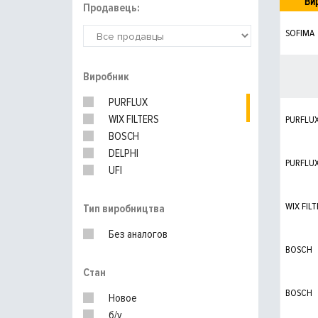
Ви
Продавець:
SOFIMA
Виробник
PURFLUX
WIX FILTERS
PURFLU
BOSCH
DELPHI
PURFLU
UFI
KNECHT
WIX FILT
Тип виробництва
Без аналогов
BOSCH
Стан
BOSCH
Новое
б/у