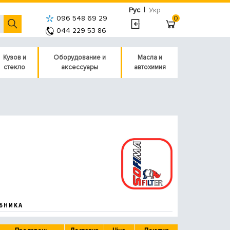
|
Рус
Укр
096 548 69 29
0
044 229 53 86
Кузов и
Оборудование и
Масла и
стекло
аксессуары
автохимия
БНИКА