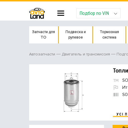
Подбор по VIN
Запчасти для
Подвеска и
Тормозная
ТО
рулевое
система
Автозапчасти
Двигатель и трансмиссия
Подго
Топл
SO
Ит
S0
УСІ 