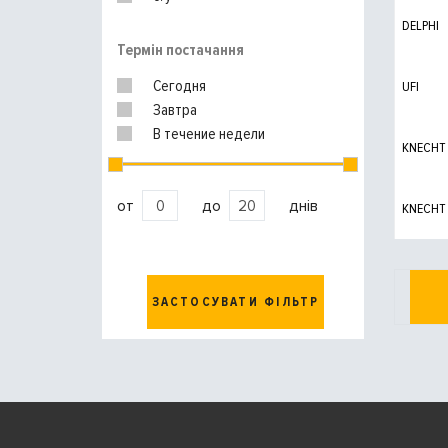
DELPHI
Термін постачання
Сегодня
UFI
Завтра
В течение недели
KNECHT
от
до
днів
KNECHT
ЗАСТОСУВАТИ ФІЛЬТР