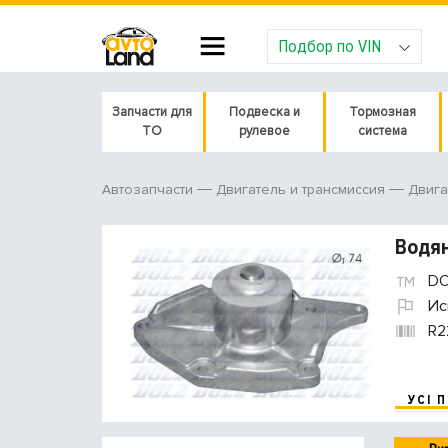
Подбор по VIN
Запчасти для
Подвеска и
Тормозная
ТО
рулевое
система
Автозапчасти
Двигатель и трансмиссия
Двига
Водян
DO
Ис
R2
УСІ 