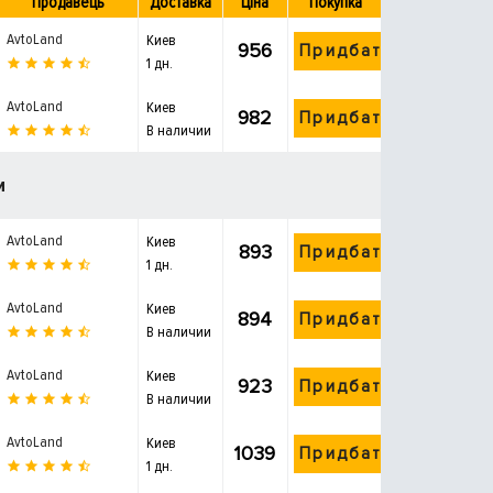
Продавець
Доставка
Ціна
Покупка
AvtoLand
Киев
956
Придбати
1 дн.
AvtoLand
Киев
982
Придбати
В наличии
и
AvtoLand
Киев
893
Придбати
1 дн.
AvtoLand
Киев
894
Придбати
В наличии
AvtoLand
Киев
923
Придбати
В наличии
AvtoLand
Киев
1039
Придбати
1 дн.