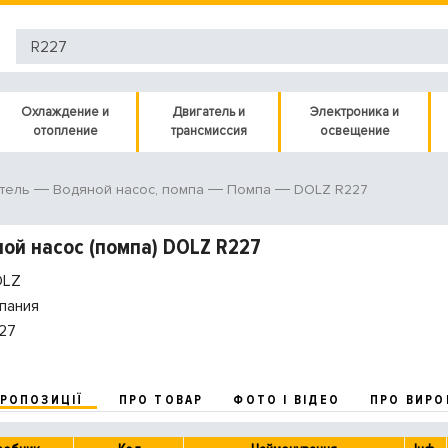
Охлаждение и
Двигатель и
Электроника и
отопление
трансмиссия
освещение
DOLZ R227
тель
Водяной насос, помпа
Помпа
ой насос (помпа) DOLZ R227
LZ
пания
27
ПРОПОЗИЦІЇ
ПРО ТОВАР
ФОТО І ВІДЕО
ПРО ВИРО