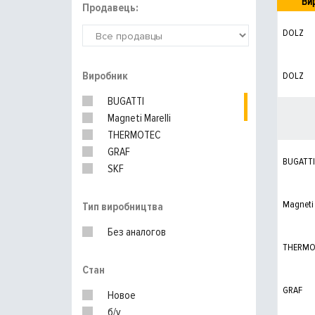
Ви
Продавець:
DOLZ
Виробник
DOLZ
BUGATTI
Magneti Marelli
THERMOTEC
GRAF
BUGATTI
SKF
INA
Hepu
Magneti 
Тип виробництва
SALERI SIL
Без аналогов
RENAULT
THERMO
Стан
GRAF
Новое
б/у