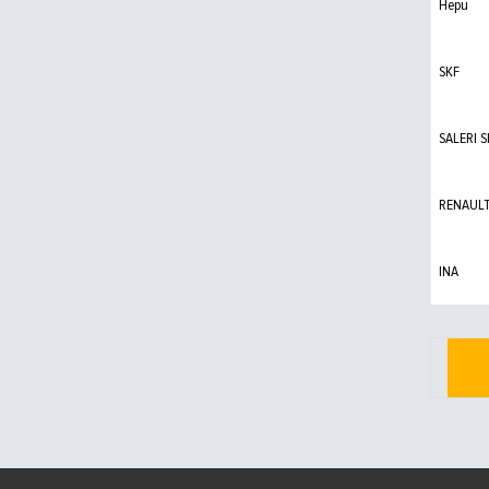
Hepu
SKF
SALERI S
RENAUL
INA