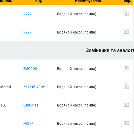
робник
Код
Найменування
Інф.
R227
Водяной насос (помпа)
R227
Водяной насос (помпа)
Замінники та аналог
PA10209
Водяной насос (помпа)
Marelli
352316170998
Водяной насос (помпа)
TEC
D1R041TT
Водяной насос (помпа)
PA977
Водяной насос (помпа)