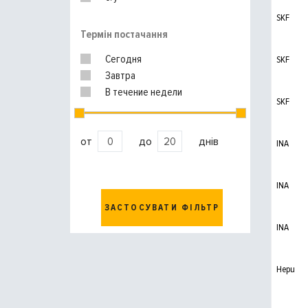
SKF
Термін постачання
Сегодня
SKF
Завтра
В течение недели
SKF
от
до
днів
INA
INA
ЗАСТОСУВАТИ ФІЛЬТР
INA
Hepu