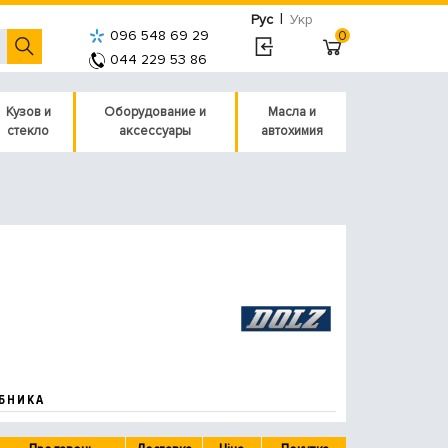
|
Рус
Укр
096 548 69 29
0
044 229 53 86
Кузов и
Оборудование и
Масла и
стекло
аксессуары
автохимия
БНИКА