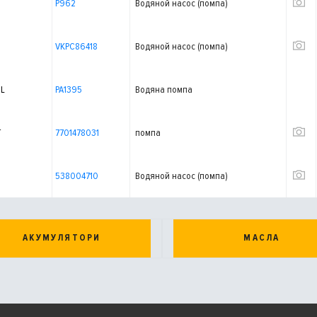
P962
Водяной насос (помпа)
VKPC86418
Водяной насос (помпа)
IL
PA1395
Водяна помпа
T
7701478031
помпа
538004710
Водяной насос (помпа)
АКУМУЛЯТОРИ
МАСЛА