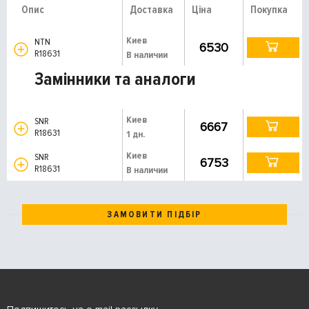
Опис
Доставка
Ціна
Покупка
Киев
NTN
6530
R18631
В наличии
Замінники та аналоги
Киев
SNR
6667
R18631
1 дн.
Киев
SNR
6753
R18631
В наличии
ЗАМОВИТИ ПІДБІР