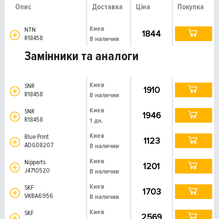
Опис
Доставка
Ціна
Покупка
Киев
NTN
1844
R18458
В наличии
Замінники та аналоги
Киев
SNR
1910
R18458
В наличии
Киев
SNR
1946
R18458
1 дн.
Киев
Blue Print
1123
ADG08207
В наличии
Киев
Nipparts
1201
J4710520
В наличии
Киев
SKF
1703
VKBA6956
В наличии
Киев
SKF
2569