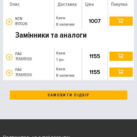
Опис
Доставка
Ціна
Покупка
Киев
NTN
1007
R17026
В наличии
Замінники та аналоги
Киев
FAG
1155
713615130
1 дн.
Киев
FAG
1155
713615130
В наличии
ЗАМОВИТИ ПІДБІР