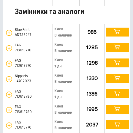
Замінники та аналоги
Киев
Blue Print
986
ADT38247
В наличии
Киев
FAG
1285
713618770
В наличии
Киев
FAG
1298
713618770
1 дн.
Киев
Nipparts
1330
J4702023
В наличии
Киев
FAG
1386
713618780
1 дн.
Киев
FAG
1995
713618780
В наличии
Киев
FAG
2037
713618770
В наличии