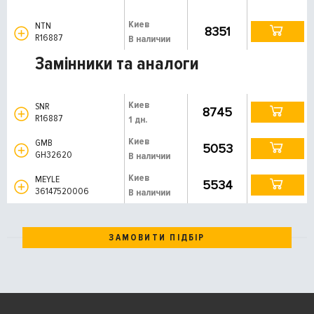
Киев
NTN
8351
R16887
В наличии
Замінники та аналоги
Киев
SNR
8745
R16887
1 дн.
Киев
GMB
5053
GH32620
В наличии
Киев
MEYLE
5534
36147520006
В наличии
ЗАМОВИТИ ПІДБІР