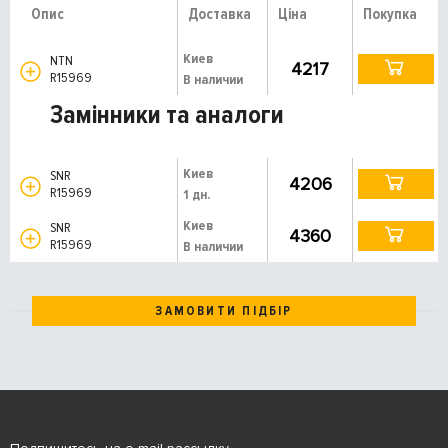
Опис
Доставка
Ціна
Покупка
Киев
NTN
4217
R15969
В наличии
Замінники та аналоги
Киев
SNR
4206
R15969
1 дн.
Киев
SNR
4360
R15969
В наличии
ЗАМОВИТИ ПІДБІР