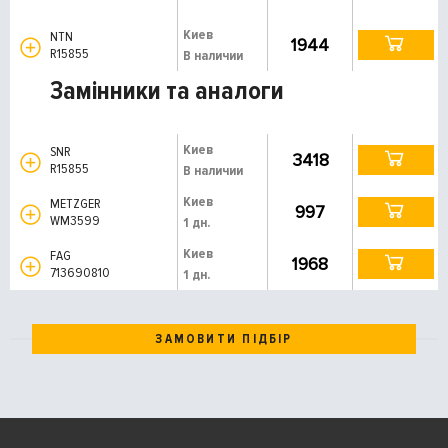
Киев
NTN
1944
R15855
В наличии
Замінники та аналоги
Киев
SNR
3418
R15855
В наличии
Киев
METZGER
997
WM3599
1 дн.
Киев
FAG
1968
713690810
1 дн.
ЗАМОВИТИ ПІДБІР