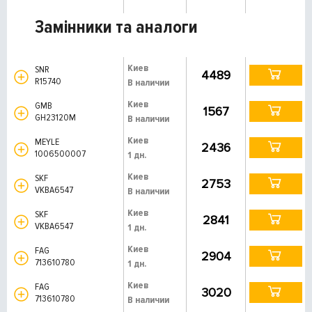
Замінники та аналоги
Киев
SNR
4489
R15740
В наличии
Киев
GMB
1567
GH23120M
В наличии
Киев
MEYLE
2436
1006500007
1 дн.
Киев
SKF
2753
VKBA6547
В наличии
Киев
SKF
2841
VKBA6547
1 дн.
Киев
FAG
2904
713610780
1 дн.
Киев
FAG
3020
713610780
В наличии