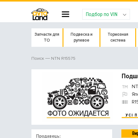
Подбор по VIN
Запчасти для
Подвеска и
Тормозная
ТО
рулевое
система
NTN R15575
Поиск
Подш
NT
Яп
R1
УСІ 
Ви
Продавець: