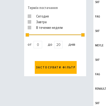
SKF
Термін постачання
Сегодня
FAG
Завтра
В течение недели
SKF
от
до
днів
MEYLE
SKF
ЗАСТОСУВАТИ ФІЛЬТР
FAG
RENAUL
SKF