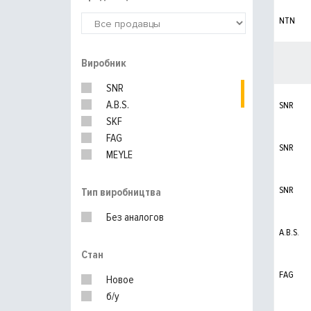
NTN
Виробник
SNR
A.B.S.
SNR
SKF
FAG
SNR
MEYLE
RENAULT
SNR
Тип виробництва
Без аналогов
A.B.S.
Стан
FAG
Новое
б/у