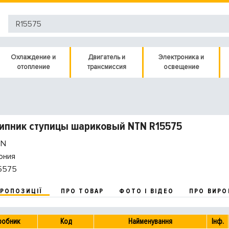
Охлаждение и
Двигатель и
Электроника и
отопление
трансмиссия
освещение
ипник ступицы шариковый NTN R15575
N
ония
5575
ПРОПОЗИЦІЇ
ПРО ТОВАР
ФОТО І ВІДЕО
ПРО ВИРО
робник
Код
Найменування
Інф.