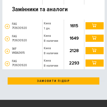
Замінники та аналоги
Киев
FAG
1615
713630920
1 дн.
Киев
FAG
1649
713630920
В наличии
Киев
SKF
2128
VKBA3615
В наличии
Киев
FAG
2293
713630920
В наличии
ЗАМОВИТИ ПІДБІР