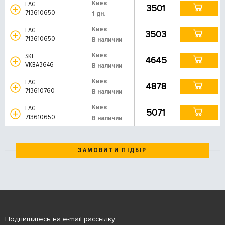
Киев
FAG
3501
713610650
1 дн.
Киев
FAG
3503
713610650
В наличии
Киев
SKF
4645
VKBA3646
В наличии
Киев
FAG
4878
713610760
В наличии
Киев
FAG
5071
713610650
В наличии
ЗАМОВИТИ ПІДБІР
Подпишитесь на e-mail рассылку