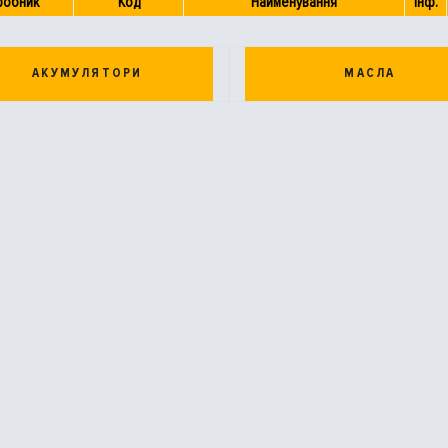
робник
Код
Найменування
Інф.
АКУМУЛЯТОРИ
МАСЛА