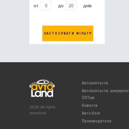
от
до
днів
ЗАСТОСУВАТИ ФІЛЬТР
Автозапчасти
Автозапчасти, аккумуля
ОПТом
Новости
2026 All rights
Авто блог
reserved
Производители