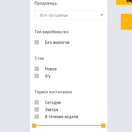
Ви
Продавець:
Тип виробництва
Без аналогов
Стан
Новое
б/у
Термін постачання
Сегодня
Завтра
В течение недели