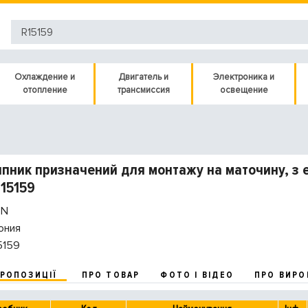
Охлаждение и
Двигатель и
Электроника и
отопление
трансмиссия
освещение
пник призначений для монтажу на маточину, 
15159
N
ония
5159
ПРОПОЗИЦІЇ
ПРО ТОВАР
ФОТО І ВІДЕО
ПРО ВИРО