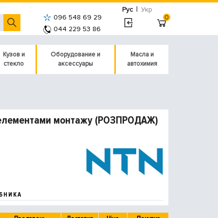
|
Рус
Укр
096 548 69 29
0
044 229 53 86
Кузов и
Оборудование и
Масла и
стекло
аксессуары
автохимия
з елементами монтажу (РОЗПРОДАЖ)
БНИКА