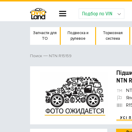
Подбор по VIN
Запчасти для
Подвеска и
Тормозная
ТО
рулевое
система
NTN R15159
Поиск
Підши
NTN R
NT
Яп
R1
УСІ 