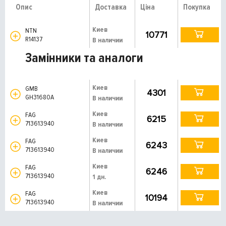
Опис
Доставка
Ціна
Покупка
Киев
NTN
10771
R14137
В наличии
Замінники та аналоги
Киев
GMB
4301
GH31680A
В наличии
Киев
FAG
6215
713613940
В наличии
Киев
FAG
6243
713613940
В наличии
Киев
FAG
6246
713613940
1 дн.
Киев
FAG
10194
713613940
В наличии