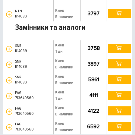
Киев
NTN
3797
R14089
В наличии
Замінники та аналоги
Киев
SNR
3758
R14089
1 дн.
Киев
SNR
3897
R14089
В наличии
Киев
SNR
5861
R14089
В наличии
Киев
FAG
4111
713640560
1 дн.
Киев
FAG
4122
713640560
В наличии
Киев
FAG
6592
713640560
В наличии