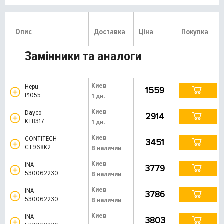
Опис
Доставка
Ціна
Покупка
Замінники та аналоги
Киев
Hepu
1559
P1055
1 дн.
Киев
Dayco
2914
KTB317
1 дн.
Киев
CONTITECH
3451
CT968K2
В наличии
Киев
INA
3779
530062230
В наличии
Киев
INA
3786
530062230
В наличии
Киев
INA
3803