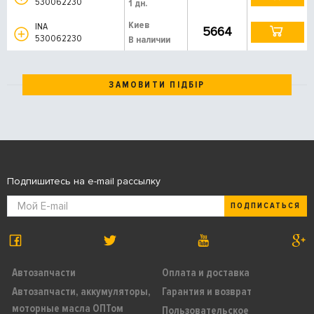
530062230
1 дн.
Киев
INA
5664
530062230
В наличии
ЗАМОВИТИ ПІДБІР
Подпишитесь на e-mail рассылку
ПОДПИСАТЬСЯ
Автозапчасти
Оплата и доставка
Автозапчасти, аккумуляторы,
Гарантия и возврат
моторные масла ОПТом
Пользовательское