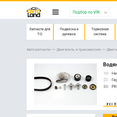
Подбор по VIN
Запчасти для
Подвеска и
Тормозная
ТО
рулевое
система
Автозапчасти
Двигатель и трансмиссия
Двига
Водян
He
Ге
PK
УСІ 