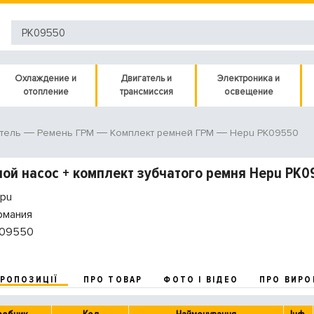
Охлаждение и
Двигатель и
Электроника и
отопление
трансмиссия
освещение
Hepu PK09550
тель
Ремень ГРМ
Комплект ремней ГРМ
ой насос + комплект зубчатого ремня Hepu PK0
pu
рмания
09550
ПРОПОЗИЦІЇ
ПРО ТОВАР
ФОТО І ВІДЕО
ПРО ВИРО