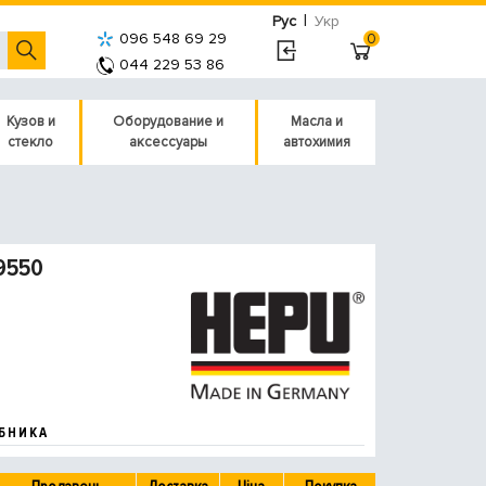
|
Рус
Укр
096 548 69 29
0
044 229 53 86
Кузов и
Оборудование и
Масла и
стекло
аксессуары
автохимия
9550
БНИКА