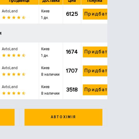
Продавець
Доставка
Ціна
Покупка
AvtoLand
Киев
6125
Придбати
1 дн.
и
AvtoLand
Киев
1674
Придбати
1 дн.
AvtoLand
Киев
1707
Придбати
В наличии
AvtoLand
Киев
3518
Придбати
В наличии
АВТОХІМІЯ