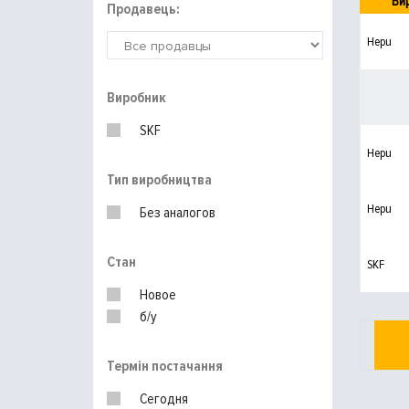
Ви
Продавець:
Hepu
Виробник
SKF
Hepu
Тип виробництва
Hepu
Без аналогов
Стан
SKF
Новое
б/у
Термін постачання
Сегодня