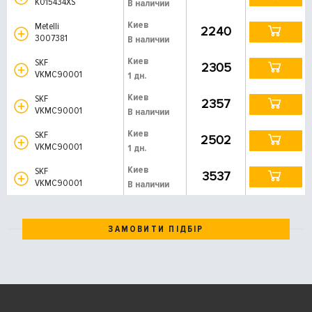
K015434XS
В наличии
Киев
Metelli
2240
3007381
В наличии
Киев
SKF
2305
VKMC90001
1 дн.
Киев
SKF
2357
VKMC90001
В наличии
Киев
SKF
2502
VKMC90001
1 дн.
Киев
SKF
3537
VKMC90001
В наличии
ЗАМОВИТИ ПІДБІР