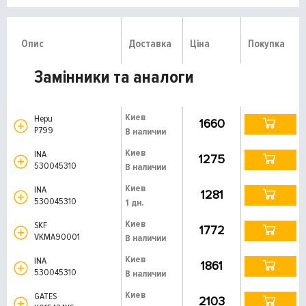
Опис
Доставка
Ціна
Покупка
Замінники та аналоги
Киев
Hepu
1660
P799
В наличии
Киев
INA
1275
530045310
В наличии
Киев
INA
1281
530045310
1 дн.
Киев
SKF
1772
VKMA90001
В наличии
Киев
INA
1861
530045310
В наличии
Киев
GATES
2103