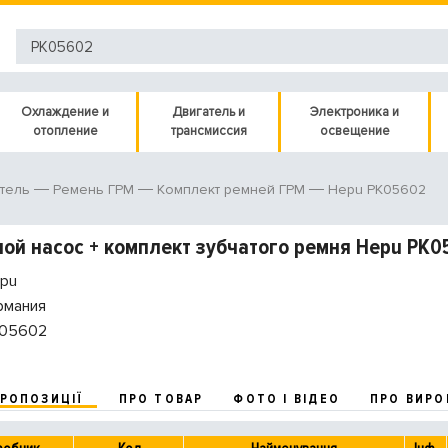
Охлаждение и
Двигатель и
Электроника и
отопление
трансмиссия
освещение
Hepu PK05602
тель
Ремень ГРМ
Комплект ремней ГРМ
ой насос + комплект зубчатого ремня Hepu PK0
pu
рмания
05602
ПРОПОЗИЦІЇ
ПРО ТОВАР
ФОТО І ВІДЕО
ПРО ВИРО