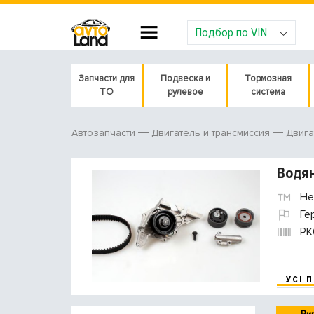
Подбор по VIN
Запчасти для
Подвеска и
Тормозная
ТО
рулевое
система
Автозапчасти
Двигатель и трансмиссия
Двига
Водян
He
Ге
PK
УСІ 