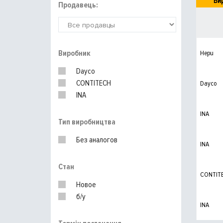
Ви
Продавець:
Виробник
Hepu
Dayco
CONTITECH
Dayco
INA
INA
Тип виробництва
Без аналогов
INA
Стан
CONTIT
Новое
б/у
INA