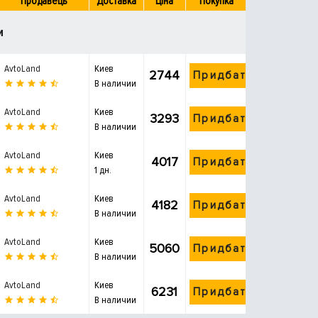
Продавець
Доставка
Ціна
Покупка
и
AvtoLand
Киев
2744
Придбати
В наличии
AvtoLand
Киев
3293
Придбати
В наличии
AvtoLand
Киев
4017
Придбати
1 дн.
AvtoLand
Киев
4182
Придбати
В наличии
AvtoLand
Киев
5060
Придбати
В наличии
AvtoLand
Киев
6231
Придбати
В наличии