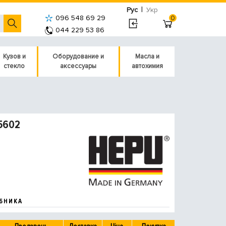
|
Рус
Укр
096 548 69 29
0
044 229 53 86
Кузов и
Оборудование и
Масла и
стекло
аксессуары
автохимия
5602
БНИКА