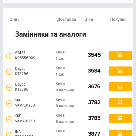
Опис
Доставка
Ціна
Покупка
Замінники та аналоги
Киев
GATES
3545
K055569XS
1 дн.
Киев
Dayco
3584
KTB296
1 дн.
Киев
Dayco
3676
KTB296
В наличии
Киев
SKF
3782
VKMA01250
В наличии
Киев
SKF
3785
VKMA01250
В наличии
Киев
INA
3877