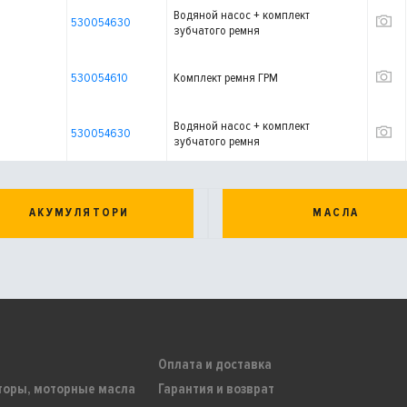
Водяной насос + комплект
530054630
зубчатого ремня
530054610
Комплект ремня ГРМ
Водяной насос + комплект
530054630
зубчатого ремня
АКУМУЛЯТОРИ
МАСЛА
Оплата и доставка
торы, моторные масла
Гарантия и возврат