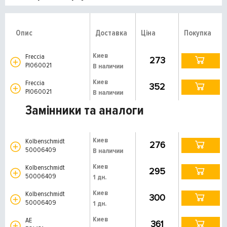
Опис
Доставка
Ціна
Покупка
Киев
Freccia
273
PI060021
В наличии
Киев
Freccia
352
PI060021
В наличии
Замінники та аналоги
Киев
Kolbenschmidt
276
50006409
В наличии
Киев
Kolbenschmidt
295
50006409
1 дн.
Киев
Kolbenschmidt
300
50006409
1 дн.
Киев
AE
361