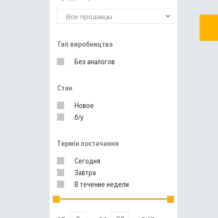
Тип виробництва
Без аналогов
Стан
Новое
б/у
Термін постачання
Сегодня
Завтра
В течение недели