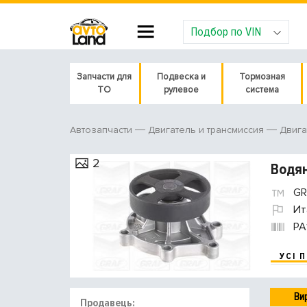
Подбор по VIN
Запчасти для
Подвеска и
Тормозная
ТО
рулевое
система
Автозапчасти
Двигатель и трансмиссия
Двига
2
Водян
GR
Ит
PA
УСІ 
Ви
Продавець: