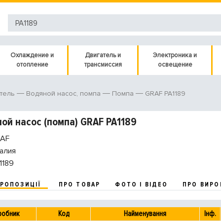
Охлаждение и
Двигатель и
Электроника и
отопление
трансмиссия
освещение
GRAF PA1189
тель
Водяной насос, помпа
Помпа
ой насос (помпа) GRAF PA1189
AF
алия
1189
ПРОПОЗИЦІЇ
ПРО ТОВАР
ФОТО І ВІДЕО
ПРО ВИРО
робник
Код
Найменування
Інф.