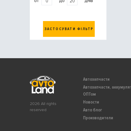
от
до
днів
ЗАСТОСУВАТИ ФІЛЬТР
Автозапчасти
Автозапчасти, аккумуля
ОПТом
Новости
2026 All rights
Авто блог
reserved
Производители