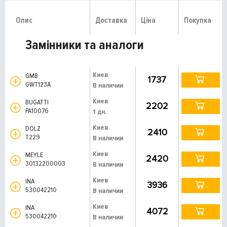
Опис
Доставка
Ціна
Покупка
Замінники та аналоги
Киев
GMB
1737
GWT123A
В наличии
Киев
BUGATTI
2202
PA10076
1 дн.
Киев
DOLZ
2410
T229
В наличии
Киев
MEYLE
2420
30132200003
В наличии
Киев
INA
3936
530042210
В наличии
Киев
INA
4072
530042210
В наличии