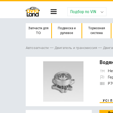
Подбор по VIN
Запчасти для
Подвеска и
Тормозная
ТО
рулевое
система
Автозапчасти
Двигатель и трансмиссия
Двига
Водян
He
Ге
P7
УСІ 