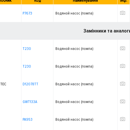
робник
Код
Найменування
Інф.
P7673
Водяной насос (помпа)
Замінники та аналог
T230
Водяной насос (помпа)
T230
Водяной насос (помпа)
TEC
D12078TT
Водяной насос (помпа)
GWT133A
Водяной насос (помпа)
PA953
Водяной насос (помпа)