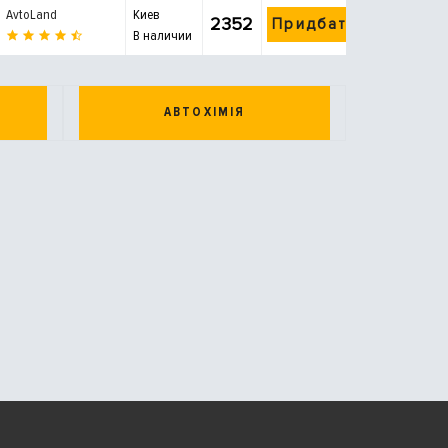
AvtoLand
Киев
2352
Придбати
В наличии
АВТОХІМІЯ