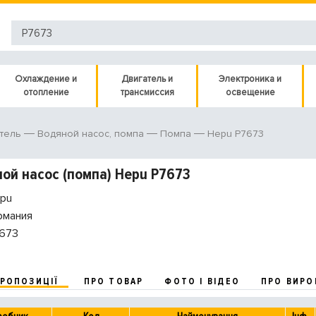
Охлаждение и
Двигатель и
Электроника и
отопление
трансмиссия
освещение
Hepu P7673
тель
Водяной насос, помпа
Помпа
ой насос (помпа) Hepu P7673
pu
рмания
673
ПРОПОЗИЦІЇ
ПРО ТОВАР
ФОТО І ВІДЕО
ПРО ВИРО