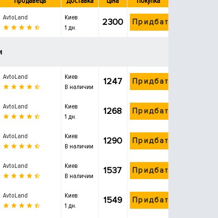
Продавець
Доставка
Ціна
Покупка
AvtoLand
Киев
2300
Придбати
1 дн.
и
AvtoLand
Киев
1247
Придбати
В наличии
AvtoLand
Киев
1268
Придбати
1 дн.
AvtoLand
Киев
1290
Придбати
В наличии
AvtoLand
Киев
1537
Придбати
В наличии
AvtoLand
Киев
1549
Придбати
1 дн.