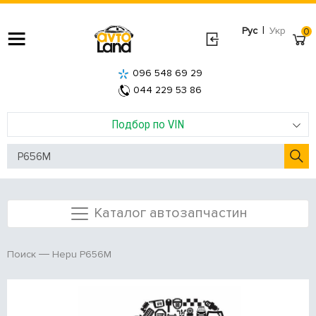
|
Рус
Укр
0
096 548 69 29
044 229 53 86
Подбор по VIN
Каталог автозапчастин
Hepu P656M
Поиск