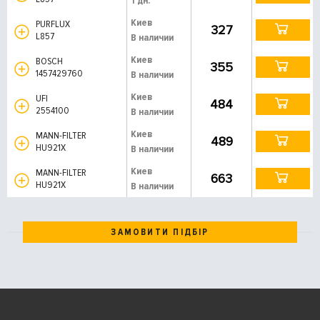
1 дн.
Киев
PURFLUX
327
L857
В наличии
Киев
BOSCH
355
1457429760
В наличии
Киев
UFI
484
2554100
В наличии
Киев
MANN-FILTER
489
HU921X
В наличии
Киев
MANN-FILTER
663
HU921X
В наличии
ЗАМОВИТИ ПІДБІР