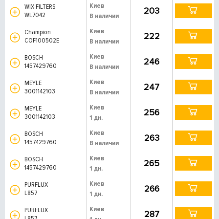
Киев
WIX FILTERS
203
WL7042
В наличии
Киев
Champion
222
COF100502E
В наличии
Киев
BOSCH
246
1457429760
В наличии
Киев
MEYLE
247
3001142103
В наличии
Киев
MEYLE
256
3001142103
1 дн.
Киев
BOSCH
263
1457429760
В наличии
Киев
BOSCH
265
1457429760
1 дн.
Киев
PURFLUX
266
L857
1 дн.
Киев
PURFLUX
287
L857