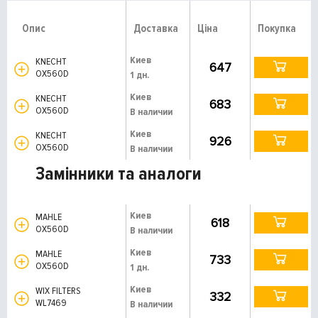
Опис
Доставка
Ціна
Покупка
Киев
KNECHT
647
OX560D
1 дн.
Киев
KNECHT
683
OX560D
В наличии
Киев
KNECHT
926
OX560D
В наличии
Замінники та аналоги
Киев
MAHLE
618
OX560D
В наличии
Киев
MAHLE
733
OX560D
1 дн.
Киев
WIX FILTERS
332
WL7469
В наличии