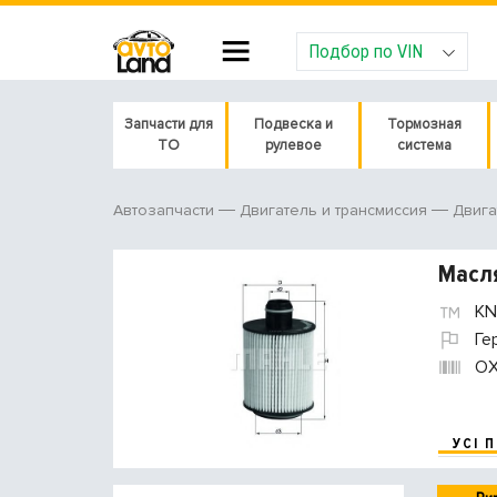
Подбор по VIN
Запчасти для
Подвеска и
Тормозная
ТО
рулевое
система
Автозапчасти
Двигатель и трансмиссия
Двига
Масл
KN
Ге
O
УСІ 