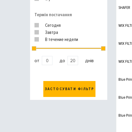
SHAFER
Термін постачання
Сегодня
WIX FILT
Завтра
В течение недели
WIX FILT
от
до
днів
WIX FILT
Blue Prin
ЗАСТОСУВАТИ ФІЛЬТР
Blue Prin
Blue Prin