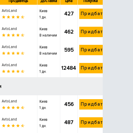
Продавець
Доставка
Ціна
Покупка
AvtoLand
Киев
427
Придбати
1 дн.
AvtoLand
Киев
462
Придбати
В наличии
AvtoLand
Киев
595
Придбати
В наличии
AvtoLand
Киев
12484
Придбати
1 дн.
и
AvtoLand
Киев
456
Придбати
1 дн.
AvtoLand
Киев
487
Придбати
1 дн.