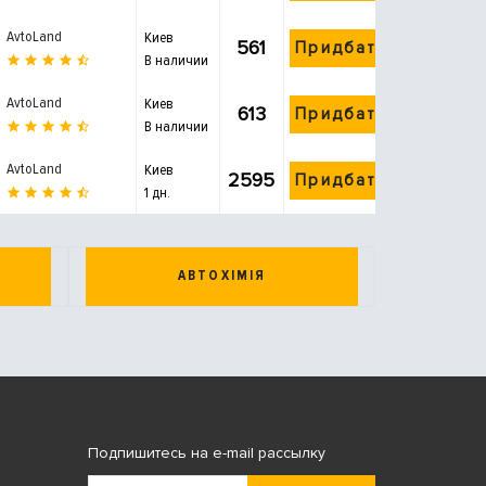
AvtoLand
Киев
561
Придбати
В наличии
AvtoLand
Киев
613
Придбати
В наличии
AvtoLand
Киев
2595
Придбати
1 дн.
АВТОХІМІЯ
Подпишитесь на e-mail рассылку