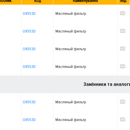
робник
Код
Найменування
Інф.
OX553D
Масляный фильтр
OX553D
Масляный фильтр
OX553D
Масляный фильтр
OX553D
Масляный фильтр
Замінники та аналог
OX553D
Масляный фильтр
OX553D
Масляный фильтр