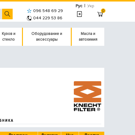
|
Рус
Укр
096 548 69 29
0
044 229 53 86
Кузов и
Оборудование и
Масла и
стекло
аксессуары
автохимия
БНИКА