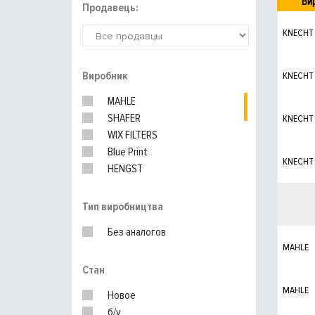
Ви
Продавець:
KNECHT
Виробник
KNECHT
MAHLE
SHAFER
KNECHT
WIX FILTERS
Blue Print
KNECHT
HENGST
PURFLUX
SOFIMA
Тип виробництва
MEYLE
Без аналогов
Nipparts
MAHLE
MANN-FILTER
Стан
UFI
MAHLE
Новое
б/у