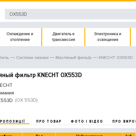
Охлаждение и
Двигатель и
Электроника и
отопление
трансмиссия
освещение
KNECHT OX553D
тель
Система смазки
Масляный фильтр
яный фильтр KNECHT OX553D
ECHT
рмания
(OX 553D)
X553D
ПРОПОЗИЦІЇ
ПРО ТОВАР
ФОТО І ВІДЕО
ПРО ВИРО