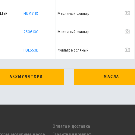
LTER
HU71211X
Масляный фильтр
2506100
Масляный фильтр
FOE553D
Фильтр масляный
АКУМУЛЯТОРИ
МАСЛА
Оплата и доставка
торы, моторные масла
Гарантия и возврат