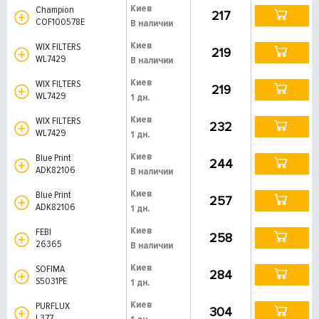
Киев
Champion
217
COF100578E
В наличии
Киев
WIX FILTERS
219
WL7429
В наличии
Киев
WIX FILTERS
219
WL7429
1 дн.
Киев
WIX FILTERS
232
WL7429
1 дн.
Киев
Blue Print
244
ADK82106
В наличии
Киев
Blue Print
257
ADK82106
1 дн.
Киев
FEBI
258
26365
В наличии
Киев
SOFIMA
284
S5031PE
1 дн.
Киев
PURFLUX
304
L377