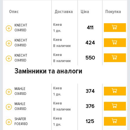
Опис
Доставка
Ціна
Покупка
Киев
KNECHT
411
OX418D
1 дн.
Киев
KNECHT
424
OX418D
В наличии
Киев
KNECHT
550
OX418D
В наличии
Замінники та аналоги
Киев
MAHLE
374
OX418D
1 дн.
Киев
MAHLE
376
OX418D
В наличии
Киев
SHAFER
125
FOE418D
1 дн.