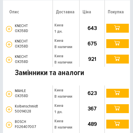
Опис
Доставка
Ціна
Покупка
Киев
KNECHT
643
OX358D
1 дн.
Киев
KNECHT
675
OX358D
В наличии
Киев
KNECHT
921
OX358D
В наличии
Замінники та аналоги
Киев
MAHLE
623
OX358D
В наличии
Киев
Kolbenschmidt
367
50014028
1 дн.
Киев
BOSCH
489
F026407007
В наличии