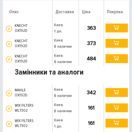
Опис
Доставка
Ціна
Покупка
Киев
KNECHT
363
OX192D
1 дн.
Киев
KNECHT
373
OX192D
В наличии
Киев
KNECHT
484
OX192D
В наличии
Замінники та аналоги
Киев
MAHLE
342
OX192D
В наличии
Киев
WIX FILTERS
161
WL7302
В наличии
Киев
WIX FILTERS
161
WL7302
1 дн.