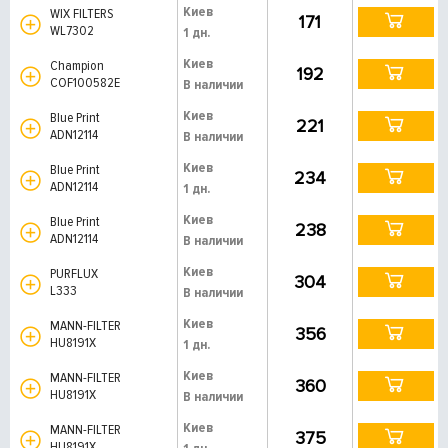
Киев
WIX FILTERS
171
WL7302
1 дн.
Киев
Champion
192
COF100582E
В наличии
Киев
Blue Print
221
ADN12114
В наличии
Киев
Blue Print
234
ADN12114
1 дн.
Киев
Blue Print
238
ADN12114
В наличии
Киев
PURFLUX
304
L333
В наличии
Киев
MANN-FILTER
356
HU8191X
1 дн.
Киев
MANN-FILTER
360
HU8191X
В наличии
Киев
MANN-FILTER
375
HU8191X