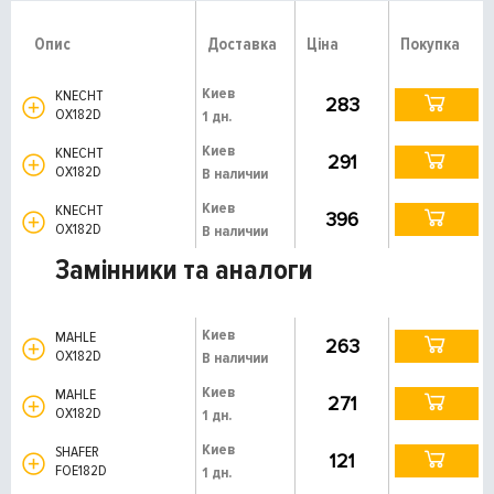
Опис
Доставка
Ціна
Покупка
Киев
KNECHT
283
OX182D
1 дн.
Киев
KNECHT
291
OX182D
В наличии
Киев
KNECHT
396
OX182D
В наличии
Замінники та аналоги
Киев
MAHLE
263
OX182D
В наличии
Киев
MAHLE
271
OX182D
1 дн.
Киев
SHAFER
121
FOE182D
1 дн.