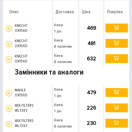
Опис
Доставка
Ціна
Покупка
Киев
KNECHT
469
OX156D
1 дн.
Киев
KNECHT
481
OX156D
В наличии
Киев
KNECHT
632
OX156D
В наличии
Замінники та аналоги
Киев
MAHLE
479
OX156D
1 дн.
Киев
WIX FILTERS
226
WL7283
1 дн.
Киев
WIX FILTERS
230
WL7283
В наличии