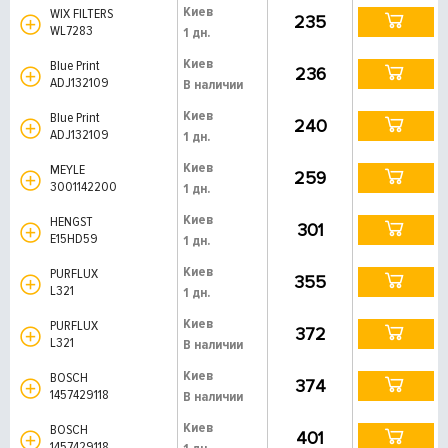
Киев
WIX FILTERS
235
WL7283
1 дн.
Киев
Blue Print
236
ADJ132109
В наличии
Киев
Blue Print
240
ADJ132109
1 дн.
Киев
MEYLE
259
3001142200
1 дн.
Киев
HENGST
301
E15HD59
1 дн.
Киев
PURFLUX
355
L321
1 дн.
Киев
PURFLUX
372
L321
В наличии
Киев
BOSCH
374
1457429118
В наличии
Киев
BOSCH
401
1457429118