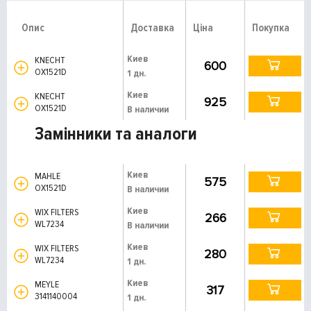
Опис
Доставка
Ціна
Покупка
Киев
KNECHT
600
OX1521D
1 дн.
Киев
KNECHT
925
OX1521D
В наличии
Замінники та аналоги
Киев
MAHLE
575
OX1521D
В наличии
Киев
WIX FILTERS
266
WL7234
В наличии
Киев
WIX FILTERS
280
WL7234
1 дн.
Киев
MEYLE
317
3141140004
1 дн.