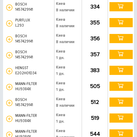
Киев
BOSCH
334
1457429141
В наличии
Киев
PURFLUX
355
L293
В наличии
Киев
BOSCH
356
1457429141
В наличии
Киев
BOSCH
357
1457429141
1 дн.
Киев
HENGST
383
E202H01D34
1 дн.
Киев
MANN-FILTER
505
HU9384X
1 дн.
Киев
BOSCH
512
1457429141
В наличии
Киев
MANN-FILTER
519
HU9384X
1 дн.
Киев
MANN-FILTER
544
HU9384X