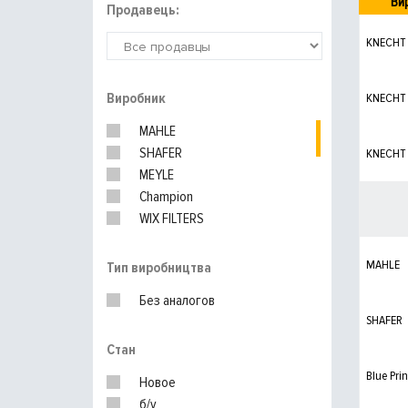
Ви
Продавець:
KNECHT
Виробник
KNECHT
MAHLE
SHAFER
KNECHT
MEYLE
Champion
WIX FILTERS
Blue Print
FEBI
MAHLE
Тип виробництва
DENCKERMANN
Без аналогов
HENGST
SHAFER
PURFLUX
Стан
MANN-FILTER
UFI
Blue Prin
Новое
VAG
б/у