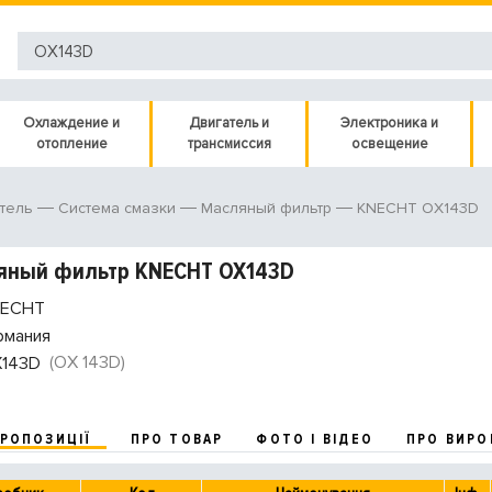
Охлаждение и
Двигатель и
Электроника и
отопление
трансмиссия
освещение
KNECHT OX143D
тель
Система смазки
Масляный фильтр
яный фильтр KNECHT OX143D
ECHT
рмания
(OX 143D)
143D
ПРОПОЗИЦІЇ
ПРО ТОВАР
ФОТО І ВІДЕО
ПРО ВИРО