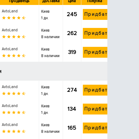
Продавець
Доставка
Ціна
Покупка
AvtoLand
Киев
245
Придбати
1 дн.
AvtoLand
Киев
262
Придбати
В наличии
AvtoLand
Киев
319
Придбати
В наличии
и
AvtoLand
Киев
274
Придбати
1 дн.
AvtoLand
Киев
134
Придбати
1 дн.
AvtoLand
Киев
165
Придбати
В наличии