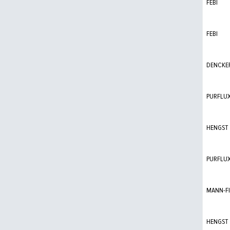
FEBI
FEBI
DENCKE
PURFLU
HENGST
PURFLU
MANN-FI
HENGST