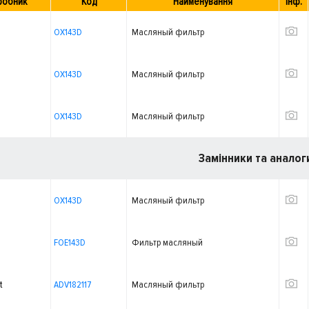
робник
Код
Найменування
Інф.
OX143D
Масляный фильтр
OX143D
Масляный фильтр
OX143D
Масляный фильтр
Замінники та аналог
OX143D
Масляный фильтр
FOE143D
Фильтр масляный
t
ADV182117
Масляный фильтр