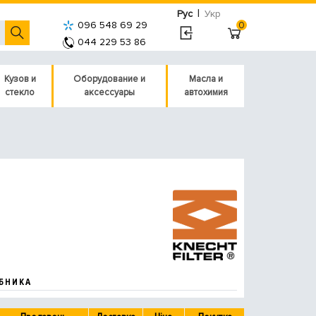
|
Рус
Укр
096 548 69 29
0
044 229 53 86
Кузов и
Оборудование и
Масла и
стекло
аксессуары
автохимия
БНИКА