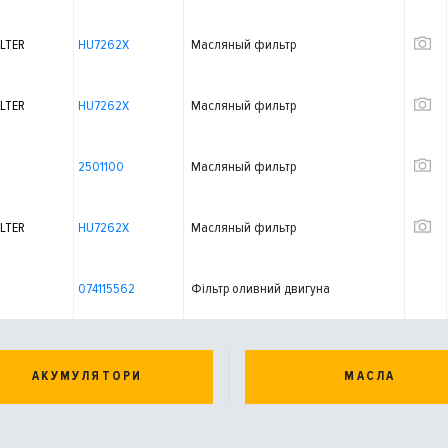
LTER
HU7262X
Масляный фильтр
LTER
HU7262X
Масляный фильтр
2501100
Масляный фильтр
LTER
HU7262X
Масляный фильтр
074115562
Фiльтр оливний двигуна
АКУМУЛЯТОРИ
МАСЛА