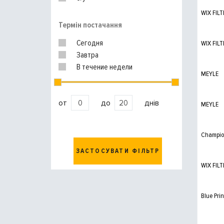
WIX FILT
Термін постачання
Сегодня
WIX FILT
Завтра
В течение недели
MEYLE
от
до
днів
MEYLE
Champi
ЗАСТОСУВАТИ ФІЛЬТР
WIX FILT
Blue Prin