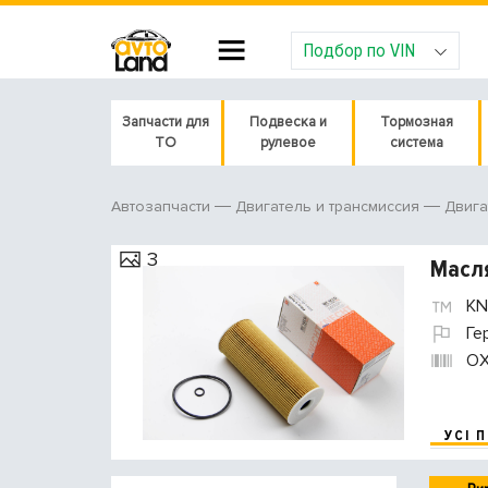
Подбор по VIN
Запчасти для
Подвеска и
Тормозная
ТО
рулевое
система
Автозапчасти
Двигатель и трансмиссия
Двига
3
Масл
KN
Ге
OX
УСІ 