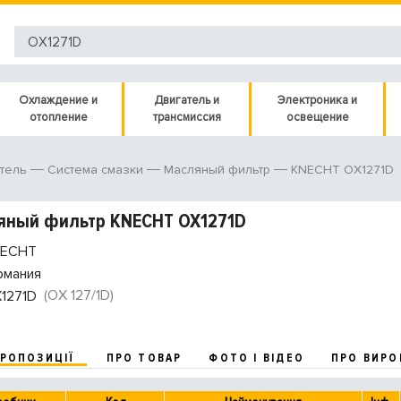
Охлаждение и
Двигатель и
Электроника и
отопление
трансмиссия
освещение
KNECHT OX1271D
тель
Система смазки
Масляный фильтр
яный фильтр KNECHT OX1271D
ECHT
рмания
(OX 127/1D)
1271D
ПРОПОЗИЦІЇ
ПРО ТОВАР
ФОТО І ВІДЕО
ПРО ВИРО