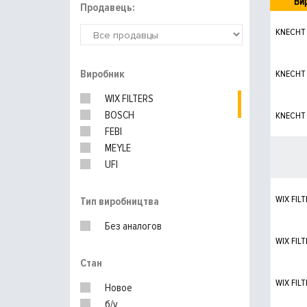
Ви
Продавець:
KNECHT
Виробник
KNECHT
WIX FILTERS
BOSCH
KNECHT
FEBI
MEYLE
UFI
PURFLUX
MANN-FILTER
WIX FILT
Тип виробництва
Без аналогов
WIX FILT
Стан
WIX FILT
Новое
б/у