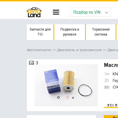
Подбор по VIN
Запчасти для
Подвеска и
Тормозная
ТО
рулевое
система
Автозапчасти
Двигатель и трансмиссия
Двига
3
Масл
KN
Ге
OX
УСІ 