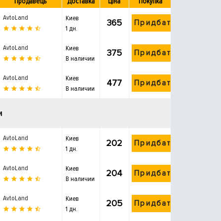
Продавець
Доставка
Ціна
Покупка
AvtoLand
Киев
365
Придбати
1 дн.
AvtoLand
Киев
375
Придбати
В наличии
AvtoLand
Киев
477
Придбати
В наличии
и
AvtoLand
Киев
202
Придбати
1 дн.
AvtoLand
Киев
204
Придбати
В наличии
AvtoLand
Киев
205
Придбати
1 дн.