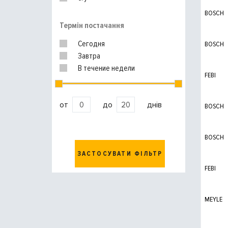
BOSCH
Термін постачання
Сегодня
BOSCH
Завтра
В течение недели
FEBI
от
до
днів
BOSCH
BOSCH
ЗАСТОСУВАТИ ФІЛЬТР
FEBI
MEYLE