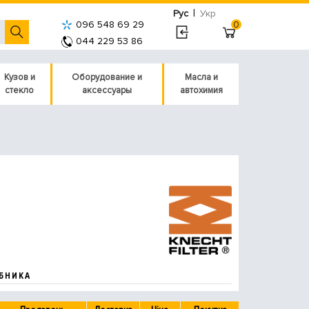
|
Рус
Укр
096 548 69 29
0
044 229 53 86
Кузов и
Оборудование и
Масла и
стекло
аксессуары
автохимия
БНИКА