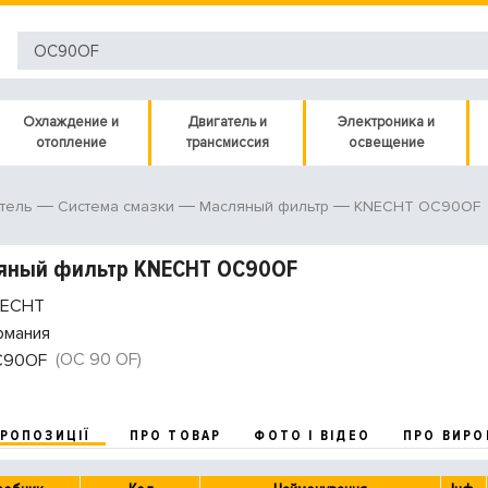
Охлаждение и
Двигатель и
Электроника и
отопление
трансмиссия
освещение
KNECHT OC90OF
тель
Система смазки
Масляный фильтр
яный фильтр KNECHT OC90OF
ECHT
рмания
(OC 90 OF)
C90OF
ПРОПОЗИЦІЇ
ПРО ТОВАР
ФОТО І ВІДЕО
ПРО ВИРО