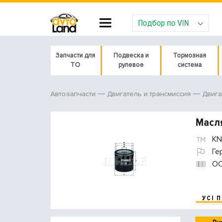
Подбор по VIN
Запчасти для
Подвеска и
Тормозная
ТО
рулевое
система
Автозапчасти
Двигатель и трансмиссия
Двига
Масл
KN
Ге
O
УСІ 