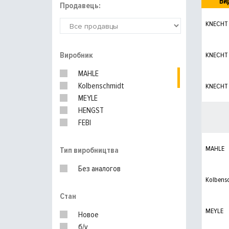
Ви
Продавець:
KNECHT
Виробник
KNECHT
MAHLE
Kolbenschmidt
KNECHT
MEYLE
HENGST
FEBI
BOSCH
DAEWOO
MAHLE
Тип виробництва
UFI
Без аналогов
PURFLUX
Kolbens
Nipparts
Стан
MEYLE
Новое
б/у