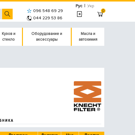
|
Рус
Укр
096 548 69 29
0
044 229 53 86
Кузов и
Оборудование и
Масла и
стекло
аксессуары
автохимия
БНИКА