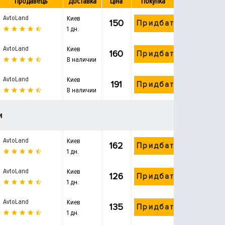
Продавець
Доставка
Ціна
Покупка
AvtoLand
Киев
150
Придбати
1 дн.
AvtoLand
Киев
160
Придбати
В наличии
AvtoLand
Киев
191
Придбати
В наличии
и
AvtoLand
Киев
162
Придбати
1 дн.
AvtoLand
Киев
126
Придбати
1 дн.
AvtoLand
Киев
135
Придбати
1 дн.