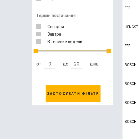
FEBI
Термін постачання
Сегодня
HENGST
Завтра
В течение недели
FEBI
от
до
днів
BOSCH
BOSCH
ЗАСТОСУВАТИ ФІЛЬТР
BOSCH
BOSCH