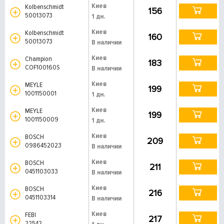
Киев
Kolbenschmidt
156
50013073
1 дн.
Киев
Kolbenschmidt
160
50013073
В наличии
Киев
Champion
183
COF100160S
В наличии
Киев
MEYLE
199
1001150001
1 дн.
Киев
MEYLE
199
1001150009
1 дн.
Киев
BOSCH
209
0986452023
В наличии
Киев
BOSCH
211
0451103033
В наличии
Киев
BOSCH
216
0451103314
В наличии
Киев
FEBI
217
22542