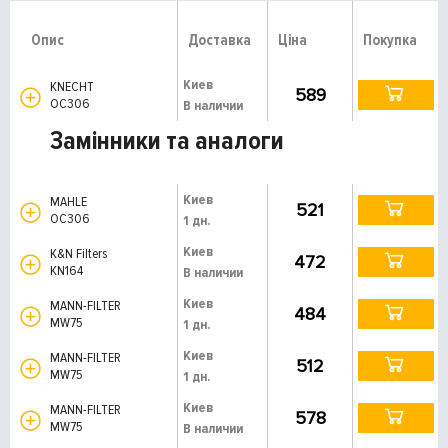
Опис
Доставка
Ціна
Покупка
Киев
KNECHT
589
OC306
В наличии
Замінники та аналоги
Киев
MAHLE
521
OC306
1 дн.
Киев
K&N Filters
472
KN164
В наличии
Киев
MANN-FILTER
484
MW75
1 дн.
Киев
MANN-FILTER
512
MW75
1 дн.
Киев
MANN-FILTER
578
MW75
В наличии